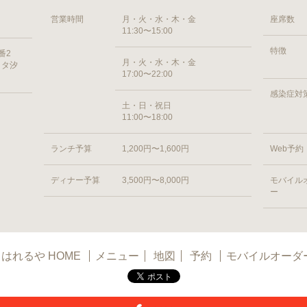
営業時間
月・火・水・木・金
座席数
11:30〜15:00
特徴
番2
月・火・水・木・金
ッタ汐
17:00〜22:00
感染症対
土・日・祝日
11:00〜18:00
ランチ予算
1,200円〜1,600円
Web予約
ディナー予算
3,500円〜8,000円
モバイル
ー
はれるや HOME
メニュー
地図
予約
モバイルオーダ