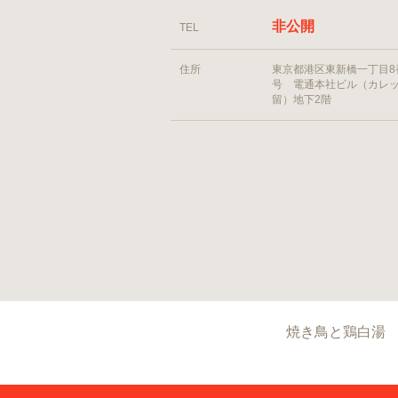
非公開
TEL
住所
東京都港区東新橋一丁目8
号 電通本社ビル（カレ
留）地下2階
焼き鳥と鶏白湯 