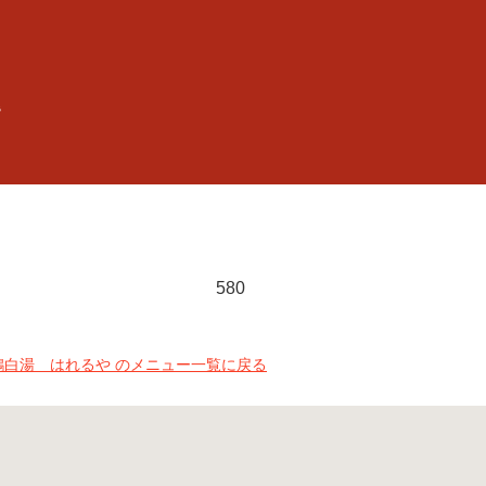
2階
580
鶏白湯 はれるや のメニュー一覧に戻る