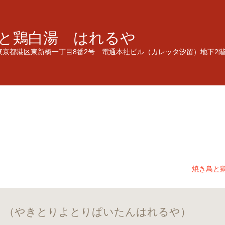
と鶏白湯 はれるや
東京都港区東新橋一丁目8番2号 電通本社ビル（カレッタ汐留）地下
焼き鳥と
 （やきとりよとりぱいたんはれるや）