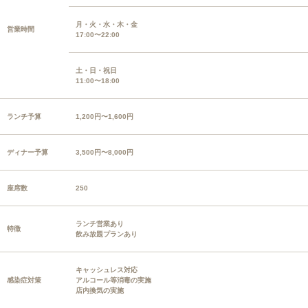
月・火・水・木・金
営業時間
17:00〜22:00
土・日・祝日
11:00〜18:00
ランチ予算
1,200円〜1,600円
ディナー予算
3,500円〜8,000円
座席数
250
ランチ営業あり
特徴
飲み放題プランあり
キャッシュレス対応
感染症対策
アルコール等消毒の実施
店内換気の実施