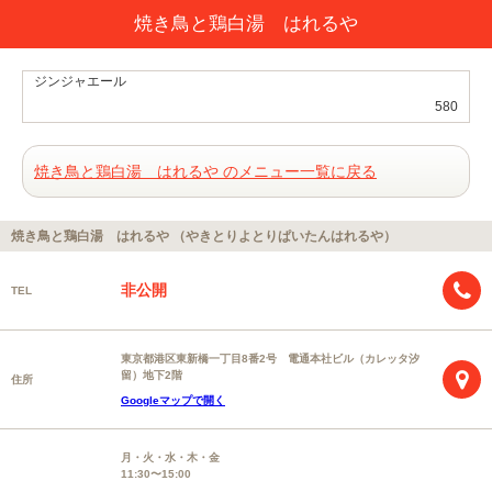
焼き鳥と鶏白湯 はれるや
ジンジャエール
580
焼き鳥と鶏白湯 はれるや のメニュー一覧に戻る
焼き鳥と鶏白湯 はれるや （やきとりよとりぱいたんはれるや）
非公開
TEL
東京都港区東新橋一丁目8番2号 電通本社ビル（カレッタ汐
留）地下2階
住所
Googleマップで開く
月・火・水・木・金
11:30〜15:00