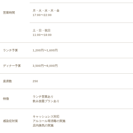
月・火・水・木・金
営業時間
17:00〜22:00
土・日・祝日
11:00〜18:00
ランチ予算
1,200円〜1,600円
ディナー予算
3,500円〜8,000円
座席数
250
ランチ営業あり
特徴
飲み放題プランあり
キャッシュレス対応
感染症対策
アルコール等消毒の実施
店内換気の実施