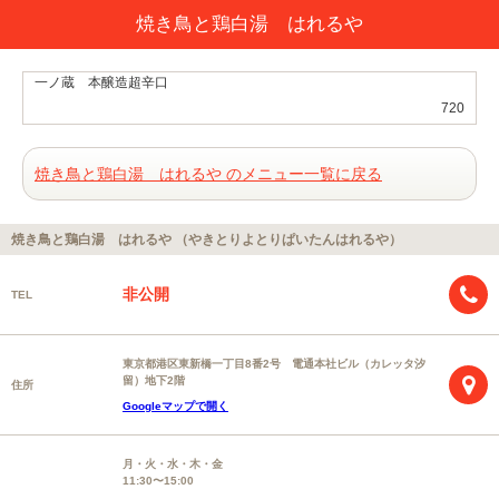
焼き鳥と鶏白湯 はれるや
一ノ蔵 本醸造超辛口
720
焼き鳥と鶏白湯 はれるや のメニュー一覧に戻る
焼き鳥と鶏白湯 はれるや （やきとりよとりぱいたんはれるや）
非公開
TEL
東京都港区東新橋一丁目8番2号 電通本社ビル（カレッタ汐
留）地下2階
住所
Googleマップで開く
月・火・水・木・金
11:30〜15:00