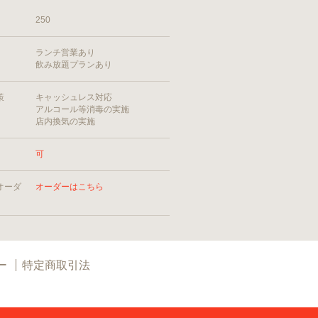
250
ランチ営業あり
飲み放題プランあり
策
キャッシュレス対応
アルコール等消毒の実施
店内換気の実施
可
オーダ
オーダーはこちら
ー
特定商取引法