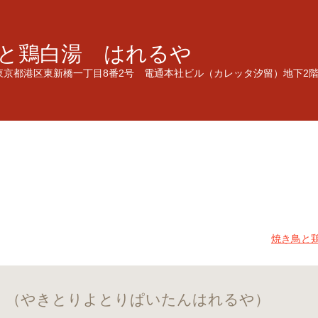
と鶏白湯 はれるや
東京都港区東新橋一丁目8番2号 電通本社ビル（カレッタ汐留）地下
焼き鳥と
 （やきとりよとりぱいたんはれるや）