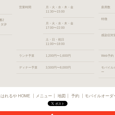
営業時間
月・火・水・木・金
座席数
11:30〜15:00
特徴
番2
月・火・水・木・金
ッタ汐
17:00〜22:00
感染症対
土・日・祝日
11:00〜18:00
ランチ予算
1,200円〜1,600円
Web予約
ディナー予算
3,500円〜8,000円
モバイル
ー
はれるや HOME
メニュー
地図
予約
モバイルオーダ