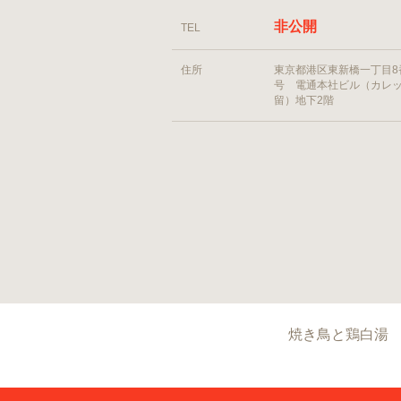
非公開
TEL
住所
東京都港区東新橋一丁目8
号 電通本社ビル（カレ
留）地下2階
焼き鳥と鶏白湯 