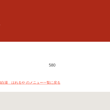
2階
580
鶏白湯 はれるや のメニュー一覧に戻る