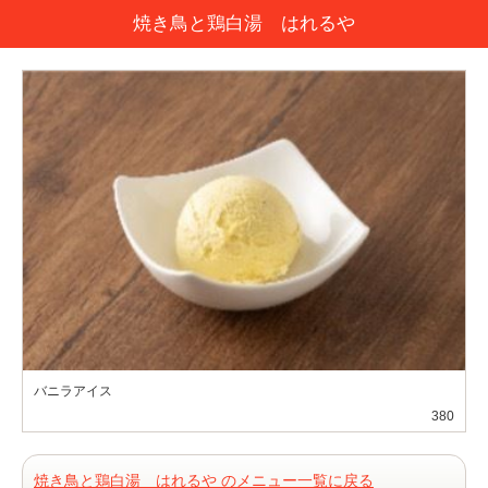
焼き鳥と鶏白湯 はれるや
バニラアイス
380
焼き鳥と鶏白湯 はれるや のメニュー一覧に戻る