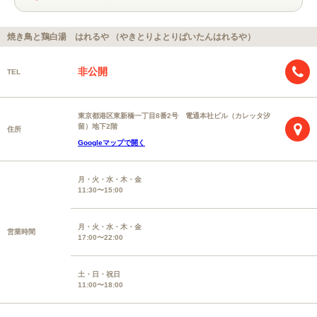
焼き鳥と鶏白湯 はれるや （やきとりよとりぱいたんはれるや）
非公開
TEL
東京都港区東新橋一丁目8番2号 電通本社ビル（カレッタ汐
留）地下2階
住所
Googleマップで開く
月・火・水・木・金
11:30〜15:00
月・火・水・木・金
営業時間
17:00〜22:00
土・日・祝日
11:00〜18:00