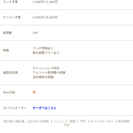
ランチ予算
1,200円〜1,600円
ディナー予算
3,500円〜8,000円
座席数
250
ランチ営業あり
特徴
飲み放題プランあり
キャッシュレス対応
感染症対策
アルコール等消毒の実施
店内換気の実施
Web予約
可
モバイルオーダー
オーダーはこちら
焼き鳥と鶏白湯 はれるや HOME
メニュー
地図
予約
モバイルオーダー
特定商取
引法