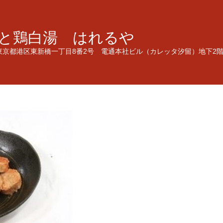
と鶏白湯 はれるや
東京都港区東新橋一丁目8番2号 電通本社ビル（カレッタ汐留）地下