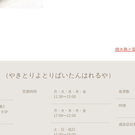
焼き鳥と
 （やきとりよとりぱいたんはれるや）
営業時間
月・火・水・木・金
座席数
11:30〜15:00
特徴
番2
月・火・水・木・金
ッタ汐
17:00〜22:00
感染症対
土・日・祝日
11:00〜18:00