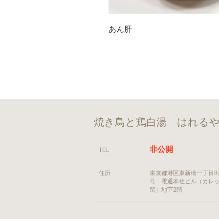
あん肝
焼き鳥と鶏白湯 はれるや
非公開
TEL
住所
東京都港区東新橋一丁目8
号 電通本社ビル（カレ
留）地下2階