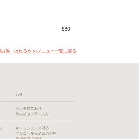
880
鶏白湯 はれるや のメニュー一覧に戻る
250
ランチ営業あり
飲み放題プランあり
策
キャッシュレス対応
アルコール等消毒の実施
店内換気の実施