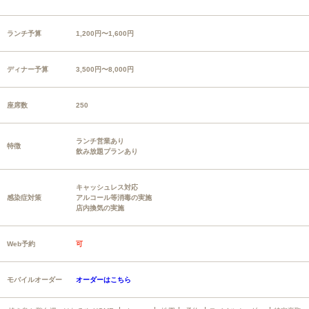
ランチ予算
1,200円〜1,600円
ディナー予算
3,500円〜8,000円
座席数
250
ランチ営業あり
特徴
飲み放題プランあり
キャッシュレス対応
感染症対策
アルコール等消毒の実施
店内換気の実施
Web予約
可
モバイルオーダー
オーダーはこちら