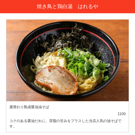
焼き鳥と鶏白湯 はれるや
週替わり熟成醤油油そば
1100
コクのある醤油だれに、背脂の甘みをプラスした当店人気の油そばで
す。