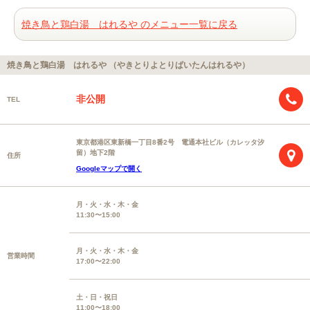
焼き鳥と鶏白湯 はれるや のメニュー一覧に戻る
焼き鳥と鶏白湯 はれるや （やきとりよとりぱいたんはれるや）
非公開
TEL
東京都港区東新橋一丁目8番2号 電通本社ビル（カレッタ汐
留）地下2階
住所
Googleマップで開く
月・火・水・木・金
11:30〜15:00
月・火・水・木・金
営業時間
17:00〜22:00
土・日・祝日
11:00〜18:00