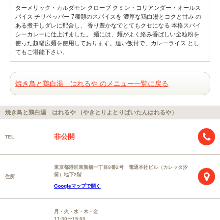
ターメリック・カルダモン クローブ クミン・コリアンダー・オールス
パイス チリペッパー 7種類のスパイスを 濃厚な鶏白湯とコクと甘み の
ある煮干しダレに配合し、 香り豊かなでとてもクセになる 本格スパイ
シーカレーに仕上げました。 麺には、麺がよく絡み香ばしい全粒粉を
使った超幅広麺を使用しております。追い飯付で、カレーライス とし
てもご堪能下さい。
焼き鳥と鶏白湯 はれるや のメニュー一覧に戻る
焼き鳥と鶏白湯 はれるや （やきとりよとりぱいたんはれるや）
非公開
TEL
東京都港区東新橋一丁目8番2号 電通本社ビル（カレッタ汐
留）地下2階
住所
Googleマップで開く
月・火・水・木・金
11:30〜15:00