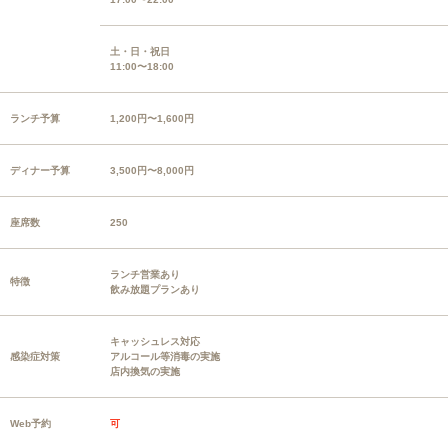
土・日・祝日
11:00〜18:00
ランチ予算
1,200円〜1,600円
ディナー予算
3,500円〜8,000円
座席数
250
ランチ営業あり
特徴
飲み放題プランあり
キャッシュレス対応
感染症対策
アルコール等消毒の実施
店内換気の実施
Web予約
可