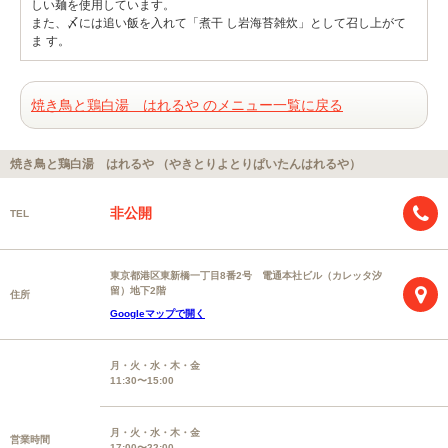
しい麺を使用しています。
また、〆には追い飯を入れて「煮干 し岩海苔雑炊」として召し上がて
ま す。
焼き鳥と鶏白湯 はれるや のメニュー一覧に戻る
焼き鳥と鶏白湯 はれるや （やきとりよとりぱいたんはれるや）
非公開
TEL
東京都港区東新橋一丁目8番2号 電通本社ビル（カレッタ汐
留）地下2階
住所
Googleマップで開く
月・火・水・木・金
11:30〜15:00
月・火・水・木・金
営業時間
17:00〜22:00