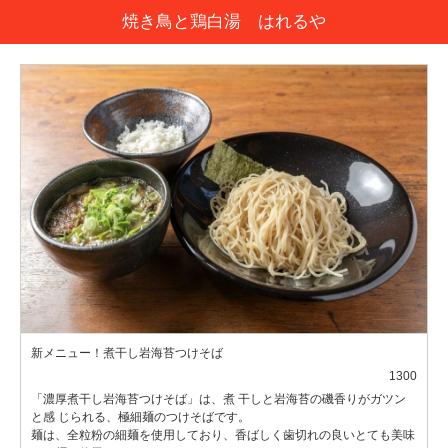
焼き鳥と鶏白湯 はれるや
新メニュー！煮干し岩海苔つけそば
1300
「濃厚煮干し岩海苔つけそば」は、煮 干しと岩海苔の磯香りがガツン
と感 じられる、極細麺のつけそばです。
麺は、全粒粉の細麺を使用しており、香ばしく歯切れの良いとても美味