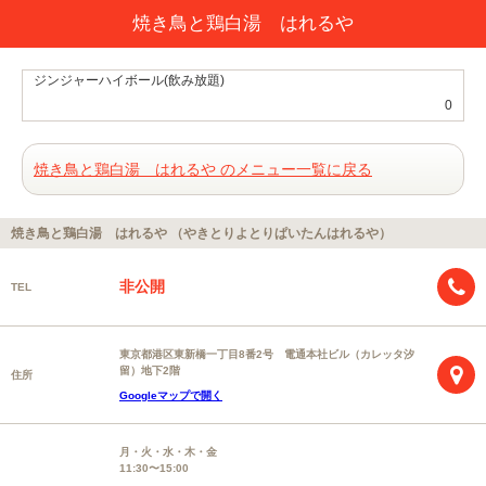
焼き鳥と鶏白湯 はれるや
ジンジャーハイボール(飲み放題)
0
焼き鳥と鶏白湯 はれるや のメニュー一覧に戻る
焼き鳥と鶏白湯 はれるや （やきとりよとりぱいたんはれるや）
非公開
TEL
東京都港区東新橋一丁目8番2号 電通本社ビル（カレッタ汐
留）地下2階
住所
Googleマップで開く
月・火・水・木・金
11:30〜15:00