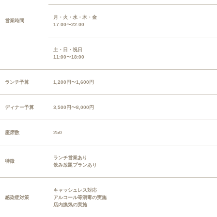
月・火・水・木・金
営業時間
17:00〜22:00
土・日・祝日
11:00〜18:00
ランチ予算
1,200円〜1,600円
ディナー予算
3,500円〜8,000円
座席数
250
ランチ営業あり
特徴
飲み放題プランあり
キャッシュレス対応
感染症対策
アルコール等消毒の実施
店内換気の実施