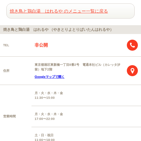
焼き鳥と鶏白湯 はれるや のメニュー一覧に戻る
焼き鳥と鶏白湯 はれるや （やきとりよとりぱいたんはれるや）
非公開
TEL
東京都港区東新橋一丁目8番2号 電通本社ビル（カレッタ汐
留）地下2階
住所
Googleマップで開く
月・火・水・木・金
11:30〜15:00
月・火・水・木・金
営業時間
17:00〜22:00
土・日・祝日
11:00〜18:00