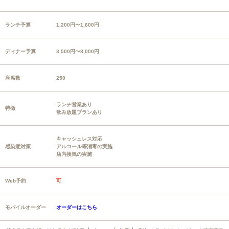
ランチ予算
1,200円〜1,600円
ディナー予算
3,500円〜8,000円
座席数
250
ランチ営業あり
特徴
飲み放題プランあり
キャッシュレス対応
感染症対策
アルコール等消毒の実施
店内換気の実施
Web予約
可
モバイルオーダー
オーダーはこちら